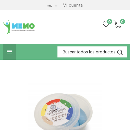
Mi cuenta
es

0
0
