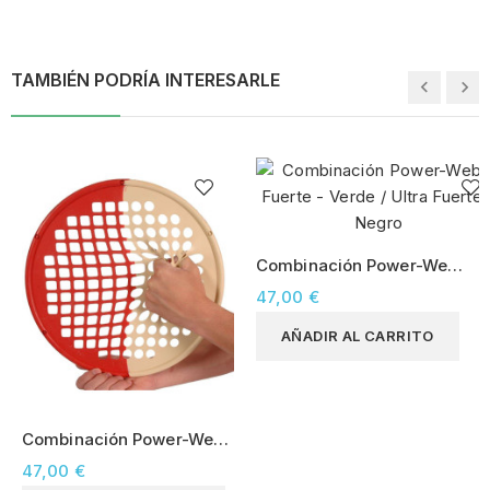
TAMBIÉN PODRÍA INTERESARLE
Combinación Power-Web
| Fuerte - Verde / Ultra
47,00 €
Fuerte - Negro
AÑADIR AL CARRITO
Combinación Power-Web
| Ultraligero - Bronce /
47,00 €
Medio - Rojo