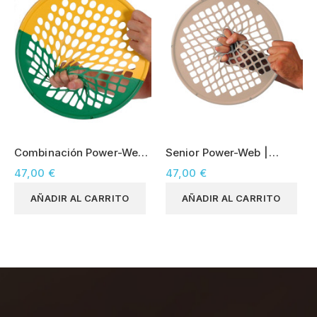
Combinación Power-Web
Senior Power-Web |
| Claro - Amarillo / Fuerte
Ultraligero - Bronce
47,00 €
47,00 €
- Verde
AÑADIR AL CARRITO
AÑADIR AL CARRITO