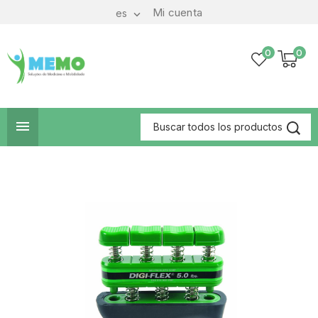
Mi cuenta
es

0
0
