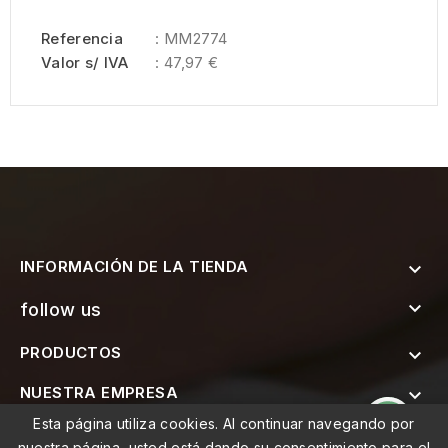
Referencia
: MM2774
Valor s/ IVA
: 47,97 €
INFORMACIÓN DE LA TIENDA


follow us
PRODUCTOS

NUESTRA EMPRESA

Esta página utiliza cookies. Al continuar navegando por

SUSCRÍBETE AL BOLETÍN
nuestra página, usted está dando su consentimiento para el