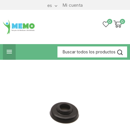
Mi cuenta
es

0
0
