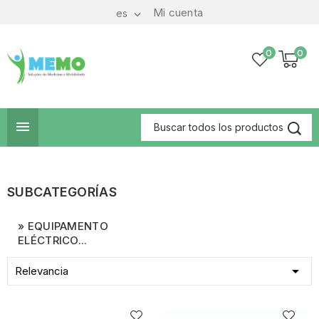
Mi cuenta
es

0
0

SUBCATEGORÍAS
EQUIPAMENTO
ELÉCTRICO...

Relevancia