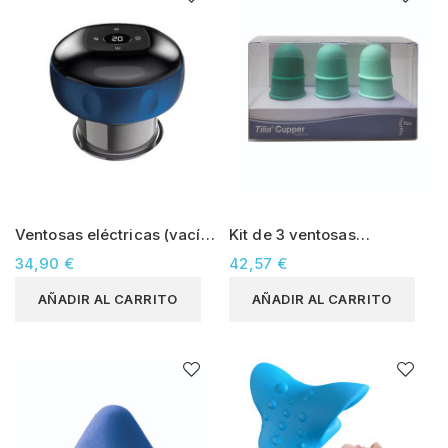
Ventosas eléctricas (vacío
Kit de 3 ventosas
y calentamiento)
tradicionales - Tilia Cupper
34,90 €
42,57 €
AÑADIR AL CARRITO
AÑADIR AL CARRITO