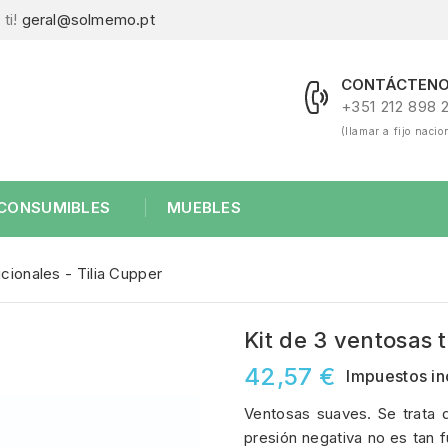
ti!
geral@solmemo.pt
CONTÁCTENO
+351 212 898 
(llamar a fijo nacio
CONSUMIBLES
MUEBLES
icionales - Tilia Cupper
Kit de 3 ventosas t
42,57 €
Impuestos in
Ventosas suaves. Se trata 
presión negativa no es tan 