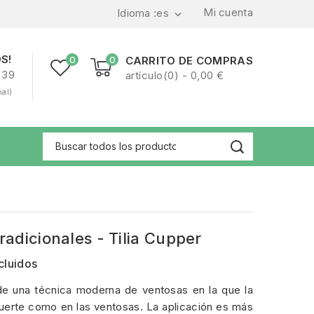
Mi cuenta
Idioma :
es

S!
0
0
CARRITO DE COMPRAS
239
artículo(0) - 0,00 €
nal)
radicionales - Tilia Cupper
cluidos
de una técnica moderna de ventosas en la que la
fuerte como en las ventosas. La aplicación es más