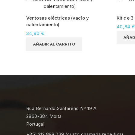
Ventosas eléctricas (vacío y
Kit de 3
calentamiento)
40,84 €
34,90 €
AÑAD
AÑADIR AL CARRITO
Rua Bernardo Santareno Nº 19 A
2860-384 Moita
Portugal
+351 212 898 239 (custo chamada rede fixa)