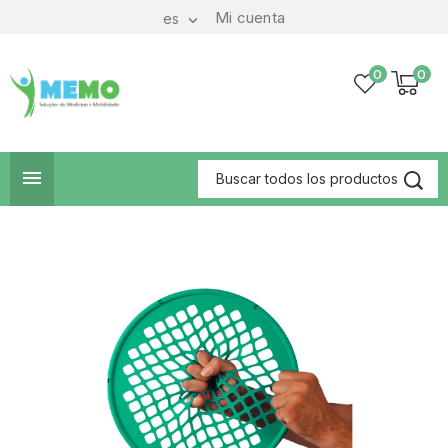
Mi cuenta
es

0
0
