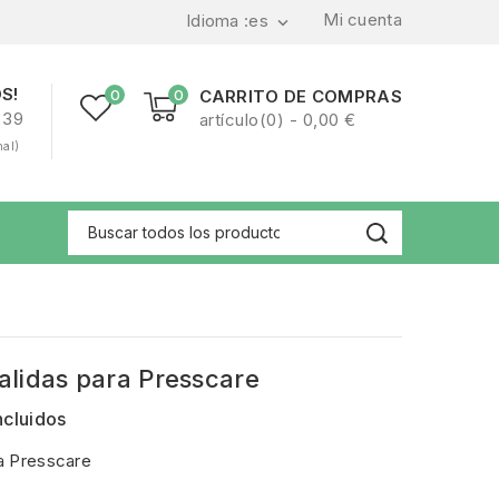
Mi cuenta
Idioma :
es

S!
0
0
CARRITO DE COMPRAS
239
artículo(0) - 0,00 €
nal)
salidas para Presscare
ncluidos
ra Presscare