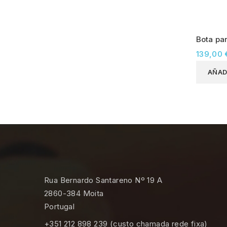
Bota pa
139,00 
AÑAD
Rua Bernardo Santareno Nº 19 A
2860-384 Moita
Portugal
+351 212 898 239 (custo chamada rede fixa)