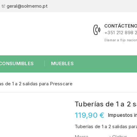
ti!
geral@solmemo.pt
CONTÁCTENO
+351 212 898 
(llamar a fijo nacio
CONSUMIBLES
MUEBLES
as de 1 a 2 salidas para Presscare
Tuberías de 1 a 2 
119,90 €
Impuestos i
Tuberías de 1 a 2 salidas pa
Marca
: Globus