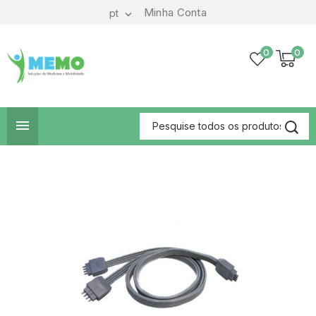
Minha Conta
pt

0
0
