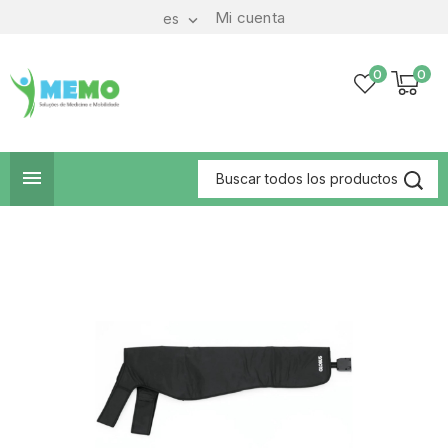
Mi cuenta
es

0
0
