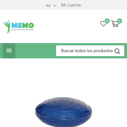
Mi cuenta
es

0
0
