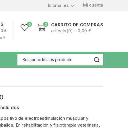
Mi cuenta
Idioma :
es

S!
0
0
CARRITO DE COMPRAS
239
artículo(0) - 0,00 €
nal)
00
incluidos
spositivo de electroestimulación muscular y
llos. En rehabilitación y fisioterapia veterinaria,