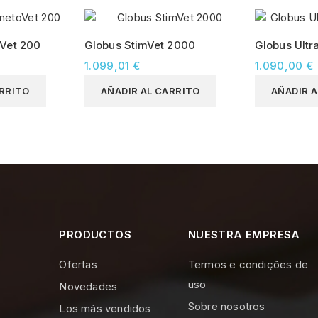
Vet 200
Globus StimVet 2000
Globus Ult
1.099,01 €
1.090,00 €
ARRITO
AÑADIR AL CARRITO
AÑADIR A
PRODUCTOS
NUESTRA EMPRESA
Ofertas
Termos e condições de
uso
Novedades
Sobre nosotros
Los más vendidos