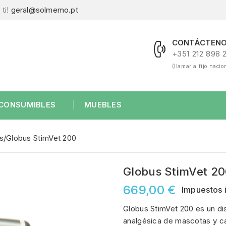
ti!
geral@solmemo.pt
CONTÁCTENO
+351 212 898 
(llamar a fijo nacio
CONSUMIBLES
MUEBLES
es
Globus StimVet 200
Globus StimVet 2
669,00 €
Impuestos 
Globus StimVet 200 es un di
analgésica de mascotas y caba