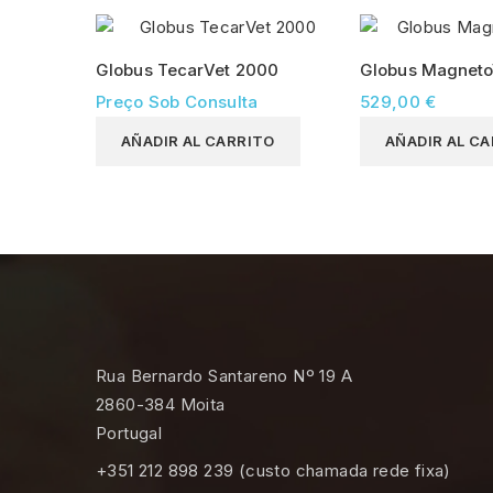
Globus TecarVet 2000
Globus Magneto
Preço Sob Consulta
529,00 €
AÑADIR AL CARRITO
AÑADIR AL C
Rua Bernardo Santareno Nº 19 A
2860-384 Moita
Portugal
+351 212 898 239 (custo chamada rede fixa)