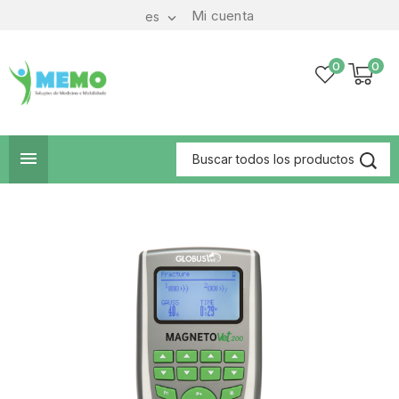
Mi cuenta
es

0
0
