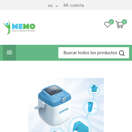
Mi cuenta
es

0
0
