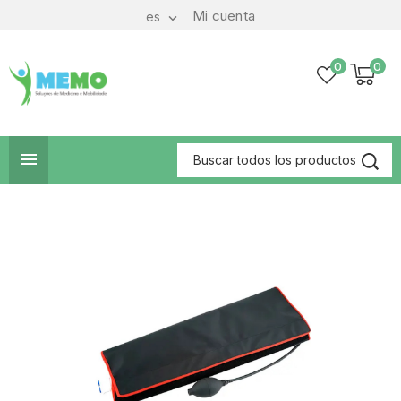
Mi cuenta
es

0
0
