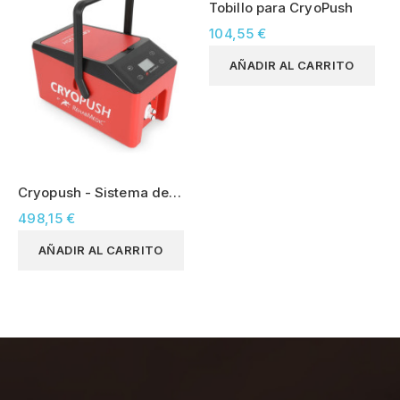
Tobillo para CryoPush
104,55 €
AÑADIR AL CARRITO
Cryopush - Sistema de
compresión en frío
498,15 €
AÑADIR AL CARRITO