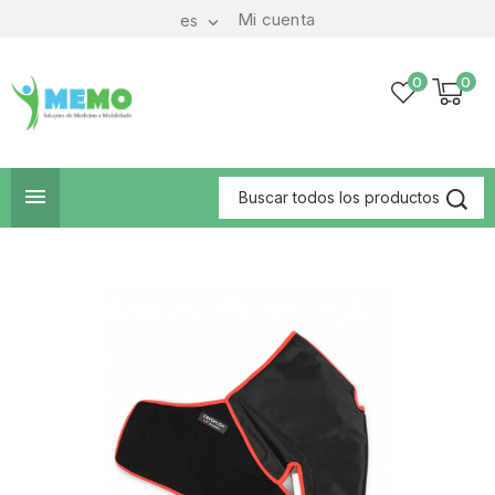
Mi cuenta
es

0
0
