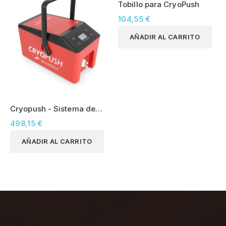
Tobillo para CryoPush
104,55 €
AÑADIR AL CARRITO
Cryopush - Sistema de
compresión en frío
498,15 €
AÑADIR AL CARRITO