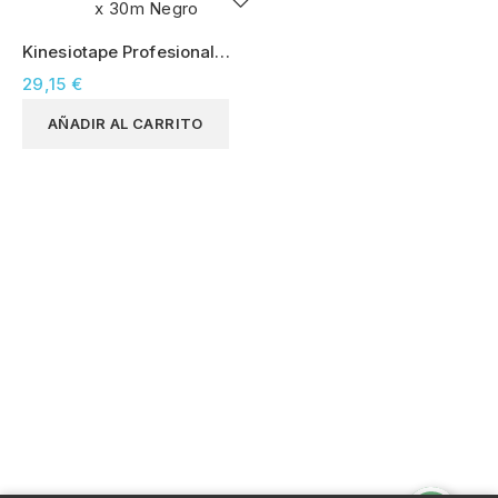
Kinesiotape Profesional
5cm x 30m Negro
29,15 €
AÑADIR AL CARRITO
INFORMACIÓN DE LA TIENDA


follow us
PRODUCTOS

NUESTRA EMPRESA
