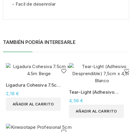
- Facil de desenrolar
TAMBIÉN PODRÍA INTERESARLE
Ligadura Cohesiva 7.5cm
x 4.5m Beige
Tear-Light (Adhesivo
2,18 €
Desprendible) 7,5cm x
4,56 €
AÑADIR AL CARRITO
4,5m Blanco
AÑADIR AL CARRITO