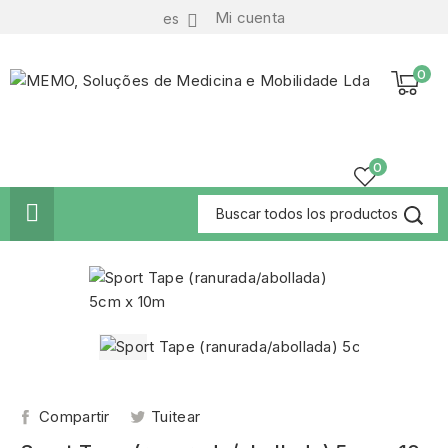
Mi cuenta
es

0
0

Compartir
Tuitear