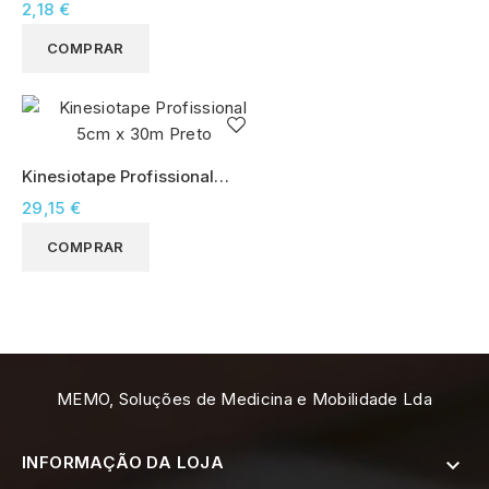
4,5m Bege
2,18 €
COMPRAR
Kinesiotape Profissional
5cm x 30m Preto
29,15 €
COMPRAR
MEMO, Soluções de Medicina e Mobilidade Lda
INFORMAÇÃO DA LOJA
