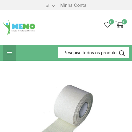
Minha Conta
pt

0
0
