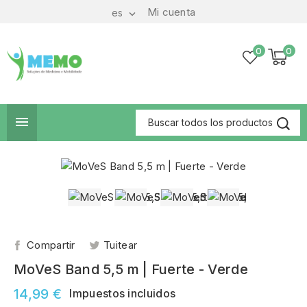
Mi cuenta
es

0
0

Compartir
Tuitear
MoVeS Band 5,5 m | Fuerte - Verde
14,99 €
Impuestos incluidos