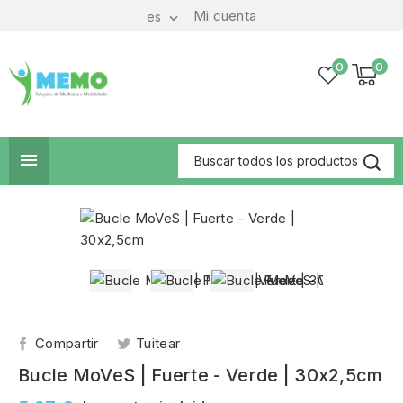
Mi cuenta
es

0
0

Compartir
Tuitear
Bucle MoVeS | Fuerte - Verde | 30x2,5cm