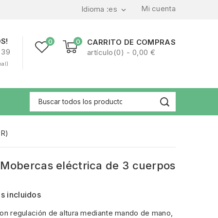
Mi cuenta
Idioma :
es

S!
0
0
CARRITO DE COMPRAS
239
artículo(0) - 0,00 €
nal)
PR)
 Mobercas eléctrica de 3 cuerpos
s incluidos
n con regulación de altura mediante mando de mano,