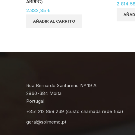
ABRPC)
2.814,5
2.332,35 €
AÑAD
AÑADIR AL CARRITO
Rua Bernardo Santareno Nº 19 A
2860-384 Moita
Portugal
+351 212 898 239 (custo chamada rede fixa)
geral@solmemo.pt