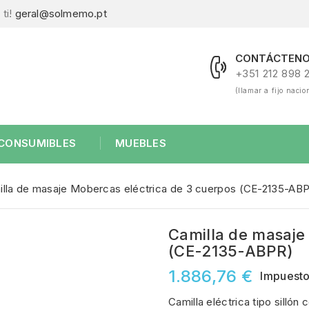
ti!
geral@solmemo.pt
CONTÁCTENO
+351 212 898 
(llamar a fijo nacio
CONSUMIBLES
MUEBLES
lla de masaje Mobercas eléctrica de 3 cuerpos (CE-2135-AB
Camilla de masaje
(CE-2135-ABPR)
1.886,76 €
Impuesto
Camilla eléctrica tipo silló