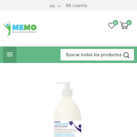
Mi cuenta
es

0
0
