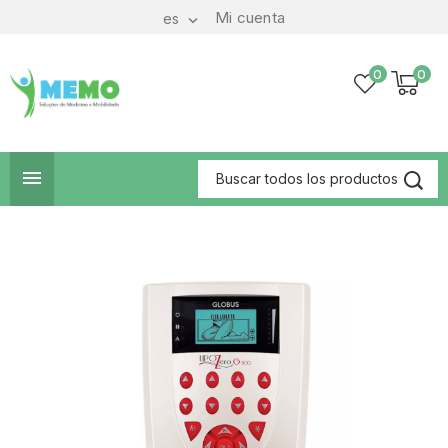
Mi cuenta
es

0
0
