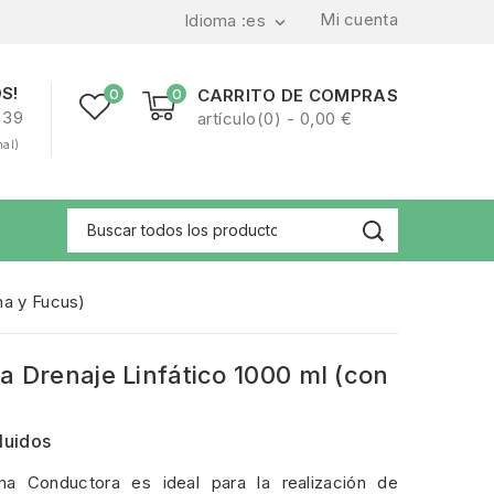
Mi cuenta
Idioma :
es

S!
0
0
CARRITO DE COMPRAS
239
artículo(0) - 0,00 €
nal)
na y Fucus)
a Drenaje Linfático 1000 ml (con
luidos
ma Conductora es ideal para la realización de