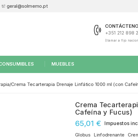
ti!
geral@solmemo.pt
CONTÁCTENO
+351 212 898 
(llamar a fijo nacio
CONSUMIBLES
MUEBLES
rapia
Crema Tecarterapia Drenaje Linfático 1000 ml (con Cafeí
Crema Tecarterapi
Cafeína y Fucus)
65,01 €
Impuestos inc
Globus Linfodrenante Cre