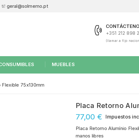
ti!
geral@solmemo.pt
CONTÁCTENO
+351 212 898 
(llamar a fijo nacio
CONSUMIBLES
MUEBLES
o Flexible 75x130mm
Placa Retorno Alu
77,00 €
Impuestos inc
Placa Retorno Alumínio Flexi
manos libres