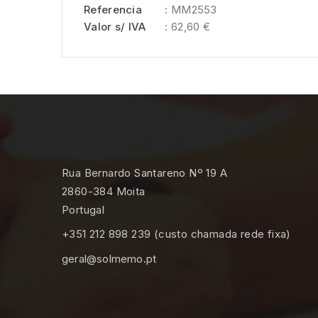
Referencia
: MM2553
Valor s/ IVA
: 62,60 €
Rua Bernardo Santareno Nº 19 A
2860-384 Moita
Portugal
+351 212 898 239 (custo chamada rede fixa)
geral@solmemo.pt