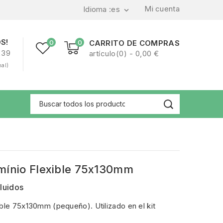
Mi cuenta
Idioma :
es

S!
0
0
CARRITO DE COMPRAS
239
artículo(0) - 0,00 €
nal)
mínio Flexible 75x130mm
luidos
ble 75x130mm (pequeño). Utilizado en el kit