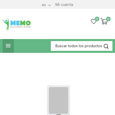
Mi cuenta
es

0
0
