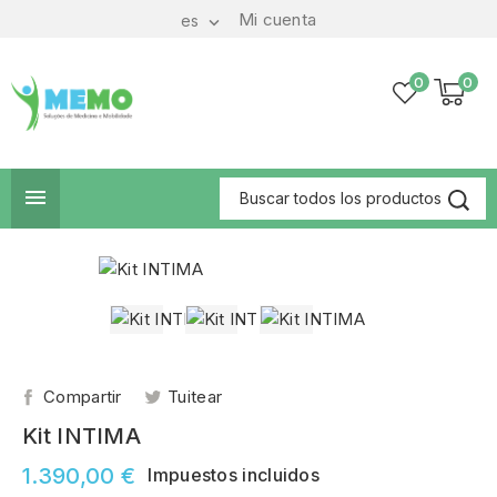
Mi cuenta
es

0
0

Compartir
Tuitear
Kit INTIMA
1.390,00 €
Impuestos incluidos