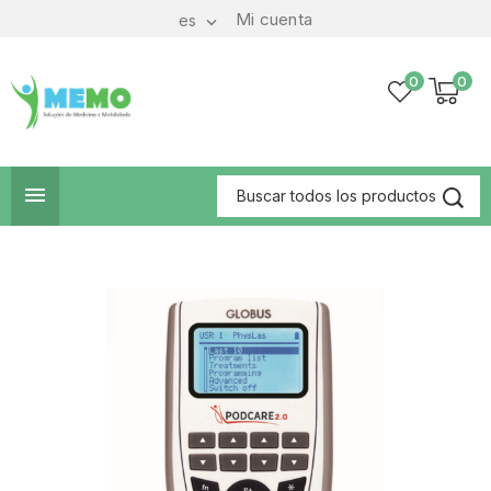
Mi cuenta
es

0
0
