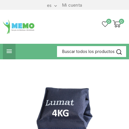
Mi cuenta
es

0
0
