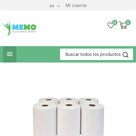
Mi cuenta
es

0
0
