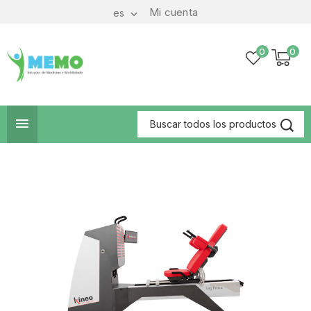
Mi cuenta
es

0
0
