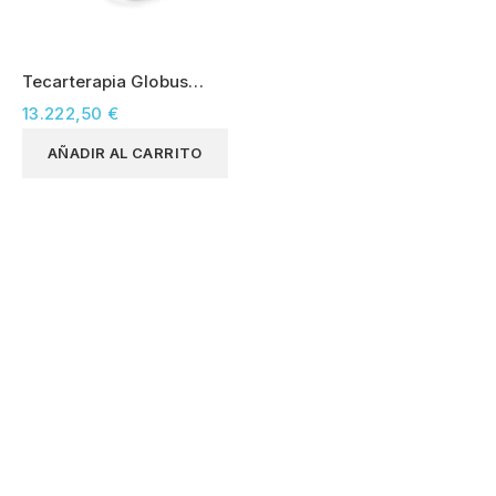
Tecarterapia Globus
Diacare 7000
13.222,50 €
AÑADIR AL CARRITO
INFORMACIÓN DE LA TIENDA


follow us
PRODUCTOS
