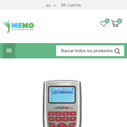
Mi cuenta
es

0
0
