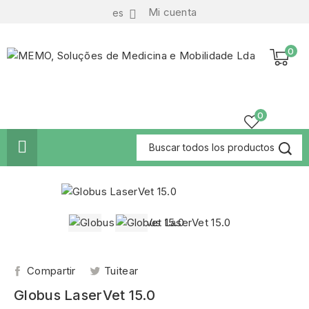
Mi cuenta
es

0
0

Compartir
Tuitear
Globus LaserVet 15.0