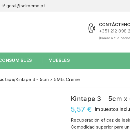
ti!
geral@solmemo.pt
CONTÁCTENO
+351 212 898 
(llamar a fijo nacio
CONSUMIBLES
MUEBLES
siotape
Kintape 3 - 5cm x 5Mts Creme
Kintape 3 - 5cm x
5,57 €
Impuestos incl
Recuperación eficaz de lesio
Comodidad superior para un