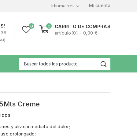
Mi cuenta
Idioma :
es

S!
0
0
CARRITO DE COMPRAS
239
artículo(0) - 0,00 €
nal)
 5Mts Creme
uidos
nes y alivio inmediato del dolor;
 uso prolongado;