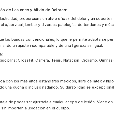
ón de Lesiones y Alivio de Dolores
:
asticidad, proporciona un alivio eficaz del dolor y un soporte
 cuello/cervical, lumbar y diversas patologías de tendones y mús
 las bandas convencionales, lo que le permite adaptarse perfe
nando un ajuste incomparable y de una ligereza sin igual.
a:
disciplina: CrossFit, Carrera, Tenis, Natación, Ciclismo, Gimnas
ca con los más altos estándares médicos, libre de látex y hipo
do una ducha o incluso nadando. Su durabilidad es excepcional
ntaja de poder ser ajustada a cualquier tipo de lesión. Viene 
 sin importar la ubicación en el cuerpo.