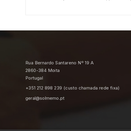
Rua Bernardo Santareno Nº 19 A
2860-384 Moita
Portugal
+351 212 898 239 (custo chamada rede fixa)
geral@solmemo.pt