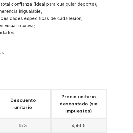
total confianza (ideal para cualquier deporte);
erencia inigualable;
ecesidades específicas de cada lesión;
 visual intuitiva;
nidades.
los
Precio unitario
Descuento
descontado (sin
unitario
impuestos)
15%
4,46 €