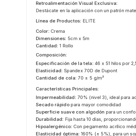
Retroalimentación Visual Exclusiva:
Destácate en la aplicación con un patrón mate
Línea de Productos:
ELITE
Color:
Crema
Dimensiones:
5cm x 5m
Cantidad:
1 Rollo
Composición:
Especificación de la tela:
46 x 51 hilos por 2
Elasticidad:
Spandex 70D de Dupont
Cantidad de cola:
70 ± 5 g/m²
Características Principales:
Impermeabilidad:
70% (nivel 3), ideal para a
Secado rápido
para mayor comodidad
Superficie suave con algodón
para un confo
Durabilidad:
Fija hasta 10 días, proporcionan
Hipoalergénico:
Con pegamento acrílico médi
Elasticidad óptima:
160% (± 5%), para un sopo