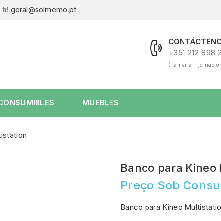
ti!
geral@solmemo.pt
CONTÁCTENO
+351 212 898 
(llamar a fijo nacio
CONSUMIBLES
MUEBLES
istation
Banco para Kineo 
Preço Sob Consu
Banco para Kineo Multistati