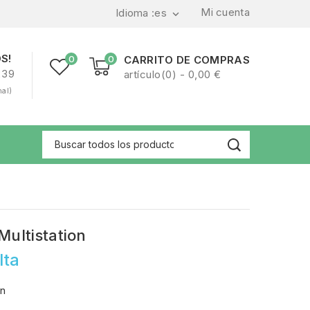
Mi cuenta
Idioma :
es

S!
0
0
CARRITO DE COMPRAS
239
artículo(0) - 0,00 €
nal)
Multistation
lta
on