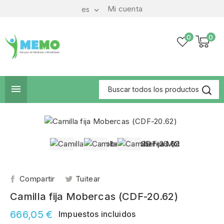
Mi cuenta
es

0
0

Compartir
Tuitear
Camilla fija Mobercas (CDF-20.62)
666,05 €
Impuestos incluidos