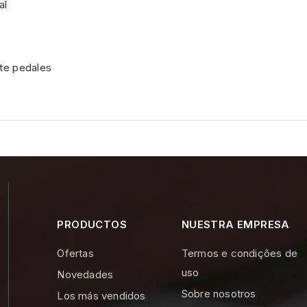
al
te pedales
PRODUCTOS
NUESTRA EMPRESA
Ofertas
Termos e condições de
uso
Novedades
Sobre nosotros
Los más vendidos