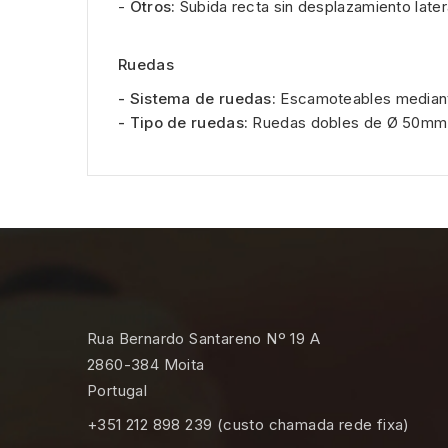
-
Otros:
Subida recta sin desplazamiento later
Ruedas
- Sistema de ruedas:
Escamoteables median
- Tipo de ruedas:
Ruedas dobles de Ø 50mm
Rua Bernardo Santareno Nº 19 A
2860-384 Moita
Portugal
+351 212 898 239 (custo chamada rede fixa)