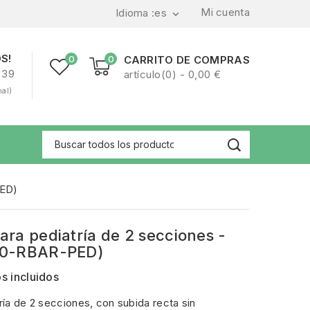
Mi cuenta
Idioma :
es

S!
0
0
CARRITO DE COMPRAS
239
artículo(0) - 0,00 €
nal)
PED)
para pediatría de 2 secciones -
20-RBAR-PED)
s incluidos
tría de 2 secciones, con subida recta sin