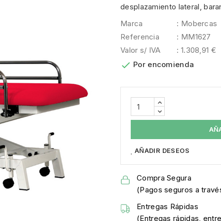
desplazamiento lateral, bara
Marca
: Mobercas
Referencia
: MM1627
Valor s/ IVA
: 1.308,91 €

Por encomienda
AÑ
AÑADIR DESEOS
Compra Segura
(Pagos seguros a través
Entregas Rápidas
(Entregas rápidas, entr