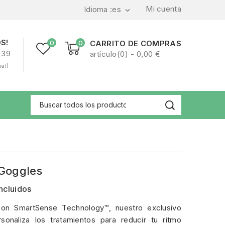
Mi cuenta
Idioma :
es

S!
0
0
CARRITO DE COMPRAS
239
artículo(0) - 0,00 €
nal)
Goggles
ncluidos
con SmartSense Technology™, nuestro exclusivo
sonaliza los tratamientos para reducir tu ritmo