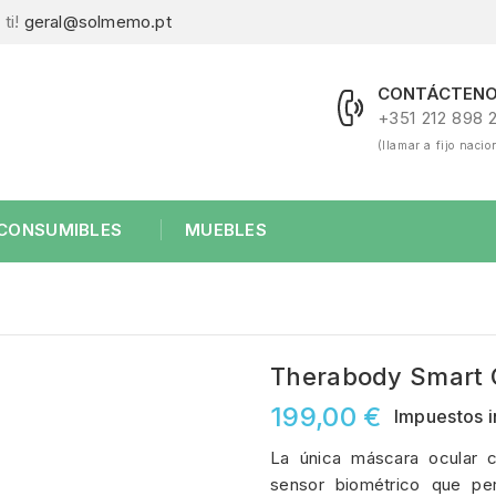
ti!
geral@solmemo.pt
CONTÁCTENO
+351 212 898 
(llamar a fijo nacio
CONSUMIBLES
MUEBLES
Therabody Smart 
199,00 €
Impuestos i
La única máscara ocular 
sensor biométrico que per