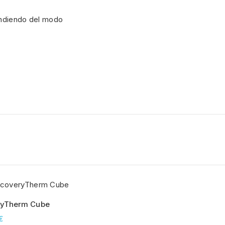
endiendo del modo
ryTherm Cube
€