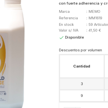
con fuerte adherencia y c
Marca
: MEMO
Referencia
: MM1619
En stock
: 59 Artículo
Valor s/ IVA
: 41,50 €

Disponible
Descuentos por volumen
Cantidad
3
9