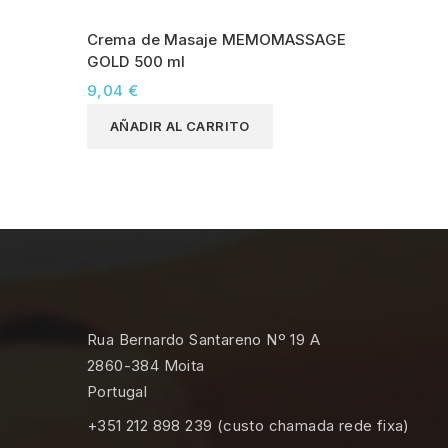
Crema de Masaje MEMOMASSAGE
GOLD 500 ml
9,04 €
AÑADIR AL CARRITO
Rua Bernardo Santareno Nº 19 A
2860-384 Moita
Portugal
+351 212 898 239 (custo chamada rede fixa)