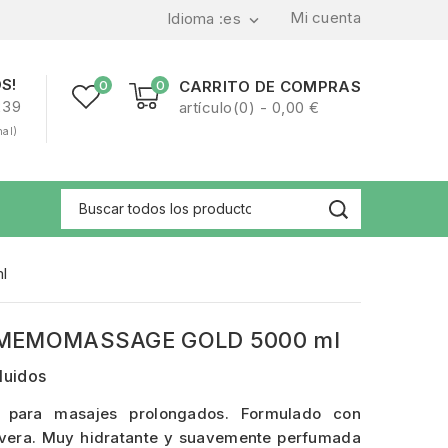
Mi cuenta
Idioma :
es

S!
0
0
CARRITO DE COMPRAS
239
artículo(0) - 0,00 €
nal)
l
 MEMOMASSAGE GOLD 5000 ml
luidos
a para masajes prolongados. Formulado con
vera. Muy hidratante y suavemente perfumada