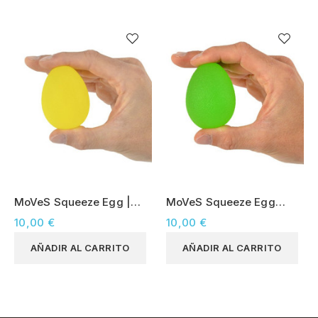
MoVeS Squeeze Egg |
MoVeS Squeeze Egg
Extra Soft - Amarillo
|Medium - Verde
10,00 €
10,00 €
AÑADIR AL CARRITO
AÑADIR AL CARRITO