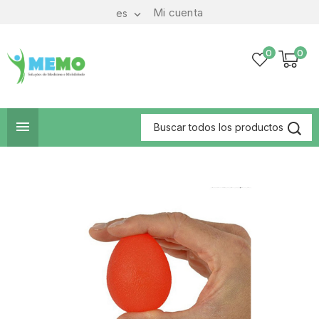
Mi cuenta
es

0
0
