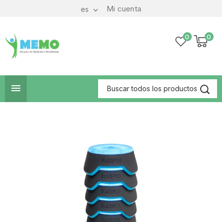
Mi cuenta
es

0
0
