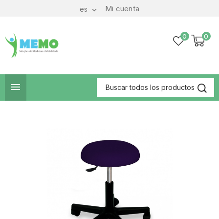
Mi cuenta
es

0
0
