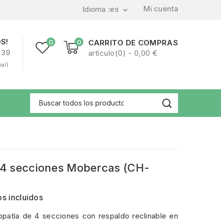
Mi cuenta
Idioma :
es

S!
0
0
CARRITO DE COMPRAS
239
artículo(0) - 0,00 €
nal)
a 4 secciones Mobercas (CH-
s incluidos
eopatía de 4 secciones con respaldo reclinable en