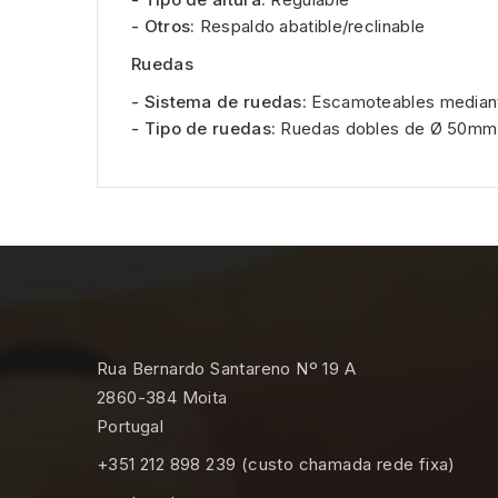
- Otros:
Respaldo abatible/reclinable
Ruedas
- Sistema de ruedas:
Escamoteables mediant
- Tipo de ruedas:
Ruedas dobles de Ø 50mm
Rua Bernardo Santareno Nº 19 A
2860-384 Moita
Portugal
+351 212 898 239 (custo chamada rede fixa)