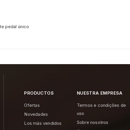
e pedal único
PRODUCTOS
NUESTRA EMPRESA
Ofertas
Termos e condições de
uso
Novedades
Sobre nosotros
Los más vendidos