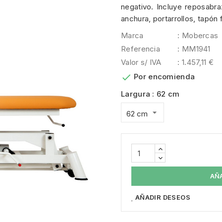
negativo. Incluye reposabraz
anchura, portarrollos, tapón
Marca
: Mobercas
Referencia
: MM1941
Valor s/ IVA
: 1.457,11 €

Por encomienda
Largura : 62 cm
AÑ
AÑADIR DESEOS