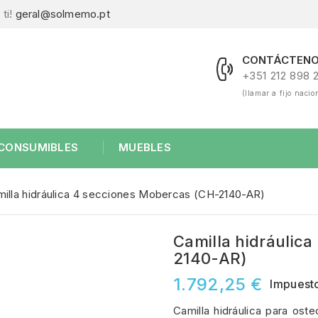
ti!
geral@solmemo.pt
CONTÁCTENO
+351 212 898 
(llamar a fijo nacio
CONSUMIBLES
MUEBLES
illa hidráulica 4 secciones Mobercas (CH-2140-AR)
Camilla hidráulic
2140-AR)
1.792,25 €
Impuesto
Camilla hidráulica para ost