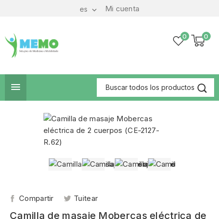
Mi cuenta
es

0
0

Compartir
Tuitear
Camilla de masaje Mobercas eléctrica de