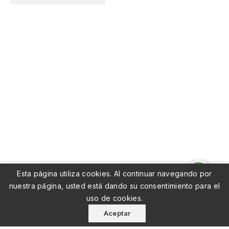
INFORMACIÓN DE LA TIENDA


follow us
PRODUCTOS

NUESTRA EMPRESA

Esta página utiliza cookies. Al continuar navegando por

SUSCRÍBETE AL BOLETÍN
nuestra página, usted está dando su consentimiento para el
uso de cookies.
Aceptar