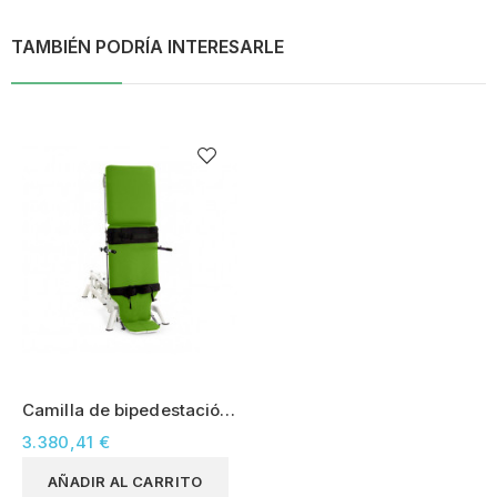
TAMBIÉN PODRÍA INTERESARLE
Camilla de bipedestación
pediatría, 2 motores -
3.380,41 €
Mobercas (CE-2225-PI-
PED)
AÑADIR AL CARRITO