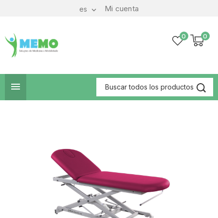
Mi cuenta
es

0
0
