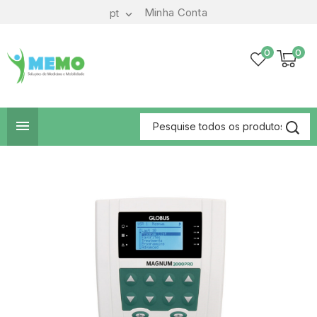
Minha Conta
pt

0
0
