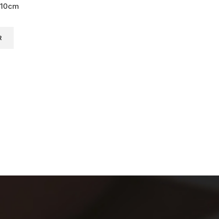
x10cm
R