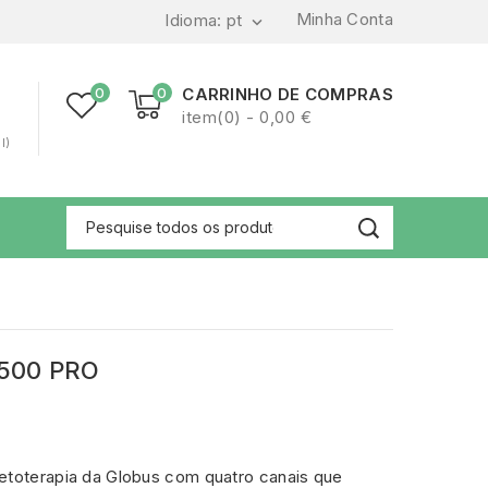
Minha Conta
Idioma:
pt

0
0
CARRINHO DE COMPRAS
item(0) - 0,00 €
l)
500 PRO
etoterapia da Globus com quatro canais que