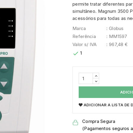
permite tratar diferentes p
simultâneo. Magnum 3500 P
acessórios para todas as n
Marca
: Globus
Referência
: MM1597
Valor s/ IVA
: 967,48 €

1
ADICI
ADICIONAR A LISTA DE
Compra Segura
(Pagamentos seguros a