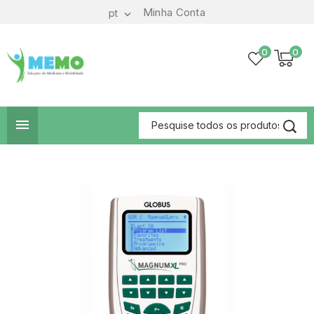
Minha Conta
pt

0
0
