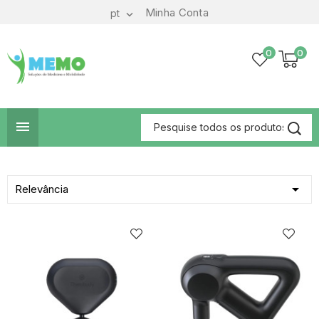
Minha Conta
pt

0
0


Relevância