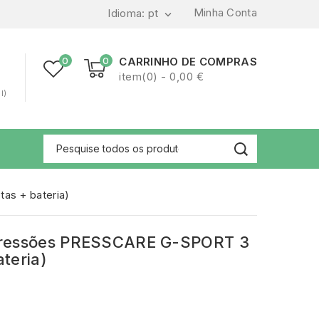
Minha Conta
Idioma:
pt

0
0
CARRINHO DE COMPRAS
item(0) - 0,00 €
l)
as + bateria)
Pressões PRESSCARE G-SPORT 3
ateria)