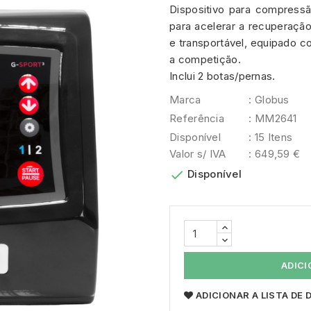
Dispositivo para compress
para acelerar a recuperaçã
e transportável, equipado c
a competição.
Inclui 2 botas/pernas.
Marca
: Globus
Referência
: MM2641
Disponível
: 15 Itens
Valor s/ IVA
: 649,59 €

Disponível
ADICI
ADICIONAR A LISTA DE